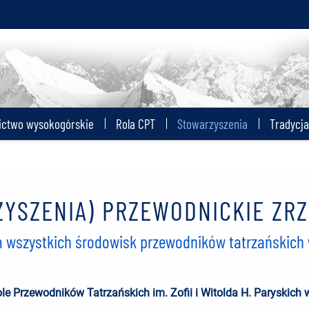
ictwo wysokogórskie
Rola CPT
Stowarzyszenia
Tradycja 
ZYSZENIA) PRZEWODNICKIE ZRZ
m wszystkich środowisk przewodników tatrzańskich 
e Przewodników Tatrzańskich im. Zofii i Witolda H. Paryskich