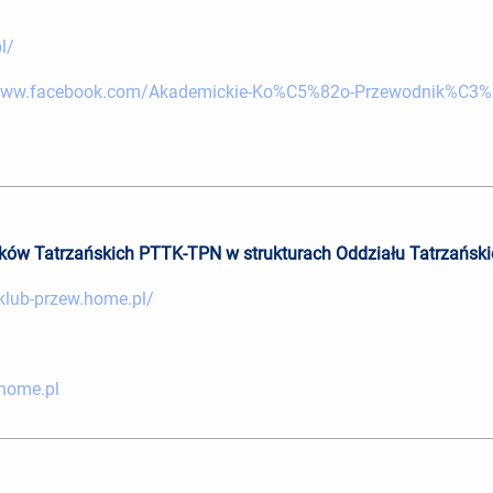
l/
/www.facebook.com/Akademickie-Ko%C5%82o-Przewodnik%C3
ików Tatrzańskich PTTK-TPN w strukturach Oddziału Tatrzań
klub-przew.home.pl/
home.pl