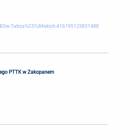
%B3w-Tatrza%C5%84skich-416195125831488
skiego PTTK w Zakopanem