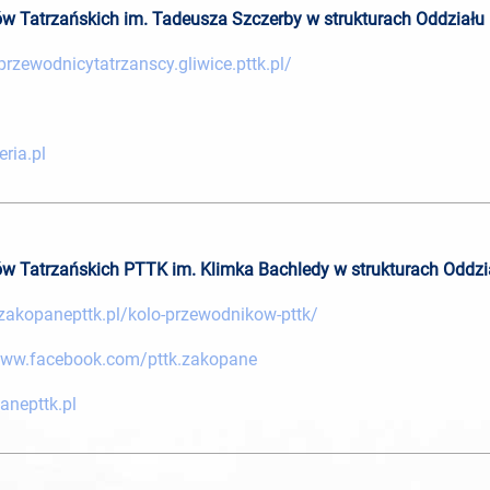
ów Tatrzańskich im. Tadeusza Szczerby w strukturach Oddziału
przewodnicytatrzanscy.gliwice.pttk.pl/
ria.pl
ów Tatrzańskich PTTK im. Klimka Bachledy w strukturach Odd
zakopanepttk.pl/kolo-przewodnikow-pttk/
www.facebook.com/pttk.zakopane
anepttk.pl