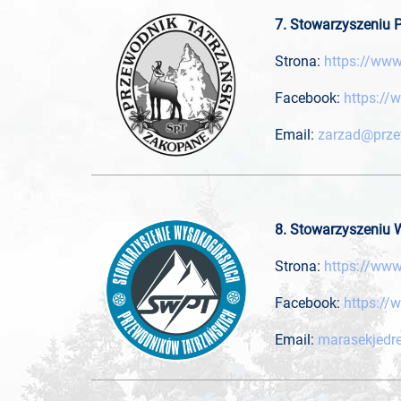
7. Stowarzyszeniu
Strona:
https://www
Facebook:
https:/
Email:
zarzad@prze
8. Stowarzyszeniu
Strona:
https://www
Facebook:
https://
Email:
marasekjedr