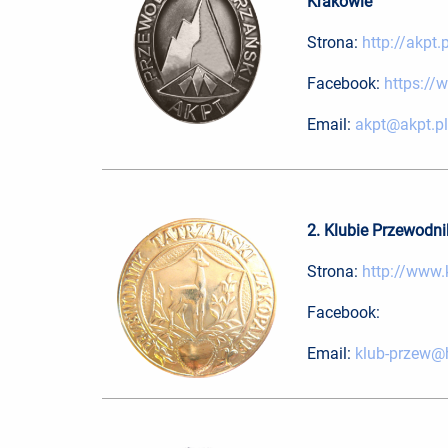
Krakowie
Strona:
http://akpt.p
Facebook:
https:/
Email:
akpt@akpt.pl
2. Klubie Przewodn
Strona:
http://www.
Facebook:
Email:
klub-przew@